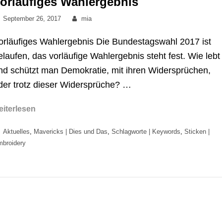
orläufiges Wahlergebnis
Posted
By
September 26, 2017
mia
on
orläufiges Wahlergebnis Die Bundestagswahl 2017 ist
elaufen, das vorläufige Wahlergebnis steht fest. Wie lebt
nd schützt man Demokratie, mit ihren Widersprüchen,
der trotz dieser Widersprüche? …
Vorläufiges
eiterlesen
Wahlergebnis
Categories
Aktuelles
,
Mavericks | Dies und Das
,
Schlagworte | Keywords
,
Sticken |
broidery