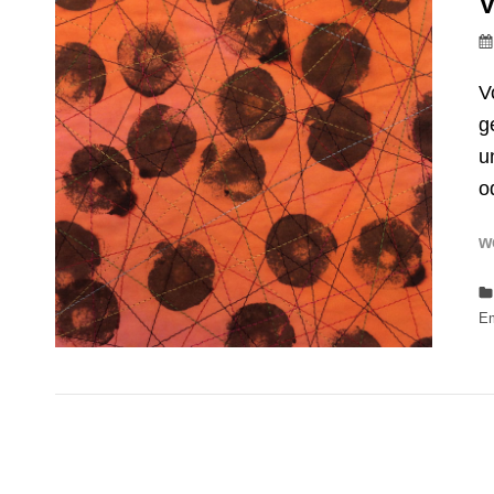
V
V
g
u
o
w
Em