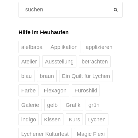
Search
SEARCH
for:
Hilfe im Heuhaufen
alefbaba
Applikation
applizieren
Atelier
Ausstellung
betrachten
blau
braun
Ein Quilt für Lychen
Farbe
Flexagon
Furoshiki
Galerie
gelb
Grafik
grün
indigo
Kissen
Kurs
Lychen
Lychener Kulturfest
Magic Flexi