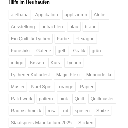
Hilfe im Heuhaufen
alefbaba
Applikation
applizieren
Atelier
Ausstellung
betrachten
blau
braun
Ein Quilt für Lychen
Farbe
Flexagon
Furoshiki
Galerie
gelb
Grafik
grün
indigo
Kissen
Kurs
Lychen
Lychener Kulturfest
Magic Flexi
Merinodecke
Muster
Naef Spiel
orange
Papier
Patchwork
pattern
pink
Quilt
Quiltmuster
Raumschmuck
rosa
rot
spielen
Spitze
Staatspreis-Manufactum-2025
Sticken