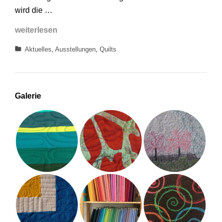
wird die …
Ausstellung
weiterlesen
Manufactum
Categories
Aktuelles
,
Ausstellungen
,
Quilts
Staatspreis
NRW
2025
Galerie