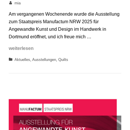
on
By
mia
Am vergangenen Wochenende wurde die Ausstellung
zum Staatspreis Manufactum NRW 2025 für
Angewandte Kunst und Design im Handwerk in
Dortmund eröffnet, und ich freue mich …
von
weiterlesen
hier?
Categories
Aktuelles
,
Ausstellungen
,
Quilts
nicht
von
hier?