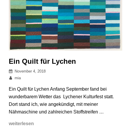
Ein Quilt für Lychen
Posted
November 4, 2018
on
By
mia
Ein Quilt für Lychen Anfang September fand bei
wunderbarem Wetter das Lychener Kulturfest statt.
Dort stand ich, wie angekündigt, mit meiner
Nähmaschine und zahlreichen Stoffstreifen …
Ein
weiterlesen
Quilt