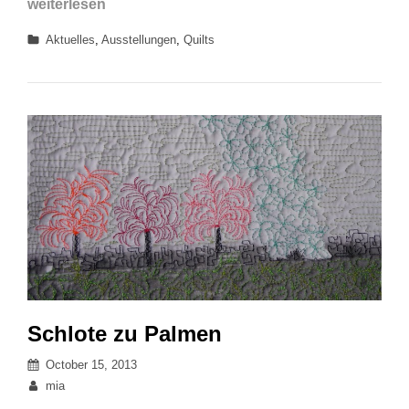
Atelier
weiterlesen
Grafik
und
und
Categories
Aktuelles
,
Ausstellungen
,
Quilts
Galerie
Spiel
für
Quilts,
Grafik
und
Spiel
Schlote zu Palmen
Posted
October 15, 2013
on
By
mia