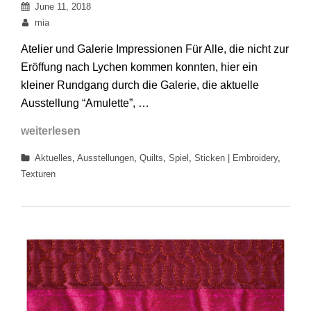
Posted
June 11, 2018
on
By
mia
Atelier und Galerie Impressionen Für Alle, die nicht zur
Eröffung nach Lychen kommen konnten, hier ein
kleiner Rundgang durch die Galerie, die aktuelle
Ausstellung “Amulette”, …
Atelier
weiterlesen
und
Categories
Aktuelles
,
Ausstellungen
,
Quilts
,
Spiel
,
Sticken | Embroidery
,
Galerie
Texturen
Impressionen