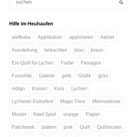
SEAR
for:
Hilfe im Heuhaufen
alefbaba
Applikation
applizieren
Atelier
Ausstellung
betrachten
blau
braun
Ein Quilt für Lychen
Farbe
Flexagon
Furoshiki
Galerie
gelb
Grafik
grün
indigo
Kissen
Kurs
Lychen
Lychener Kulturfest
Magic Flexi
Merinodecke
Muster
Naef Spiel
orange
Papier
Patchwork
pattern
pink
Quilt
Quiltmuster