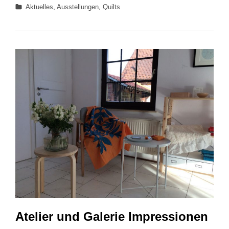
Categories
Aktuelles
,
Ausstellungen
,
Quilts
für
Lychen
Atelier und Galerie Impressionen