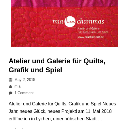
Atelier und Galerie für Quilts,
Grafik und Spiel
Posted
May 2, 2018
on
By
mia
on
1 Comment
Atelier
Atelier und Galerie für Quilts, Grafik und Spiel Neues
und
Jahr, neues Glück, neues Projekt! am 11. Mai 2018
Galerie
eröffne ich in Lychen, einer hübschen Stadt …
für
Quilts,