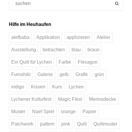
SEAR
for:
Hilfe im Heuhaufen
alefbaba
Applikation
applizieren
Atelier
Ausstellung
betrachten
blau
braun
Ein Quilt für Lychen
Farbe
Flexagon
Furoshiki
Galerie
gelb
Grafik
grün
indigo
Kissen
Kurs
Lychen
Lychener Kulturfest
Magic Flexi
Merinodecke
Muster
Naef Spiel
orange
Papier
Patchwork
pattern
pink
Quilt
Quiltmuster