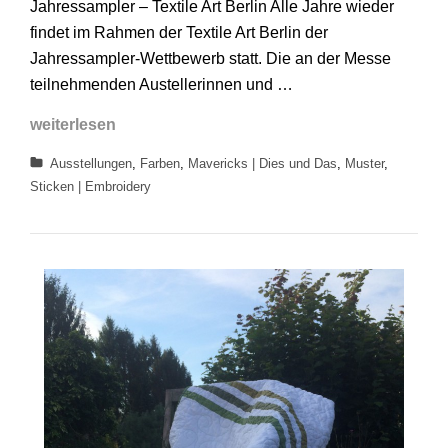
Jahressampler – Textile Art Berlin Alle Jahre wieder
findet im Rahmen der Textile Art Berlin der
Jahressampler-Wettbewerb statt. Die an der Messe
teilnehmenden Austellerinnen und …
Jahressampler
weiterlesen
Textile
Categories
Ausstellungen
,
Farben
,
Mavericks | Dies und Das
,
Muster
,
Art
Sticken | Embroidery
Berlin