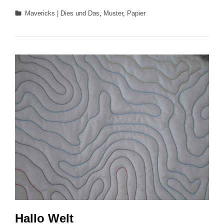
New
Categories
Mavericks | Dies und Das
,
Muster
,
Papier
Year
2015
Hallo Welt