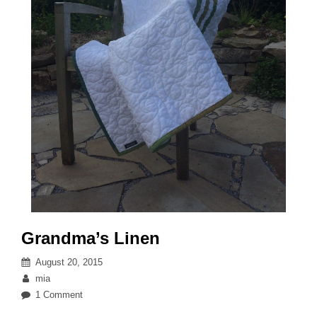
Grandma’s Linen
Posted
August 20, 2015
on
By
mia
on
1 Comment
Grandma’s