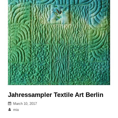
Jahressampler Textile Art Berlin
Posted
March 10, 2017
on
By
mia