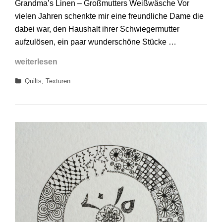
Grandma’s Linen – Großmutters Weißwäsche Vor
Linen
vielen Jahren schenkte mir eine freundliche Dame die
dabei war, den Haushalt ihrer Schwiegermutter
aufzulösen, ein paar wunderschöne Stücke …
Grandma’s
weiterlesen
Linen
Categories
Quilts
,
Texturen