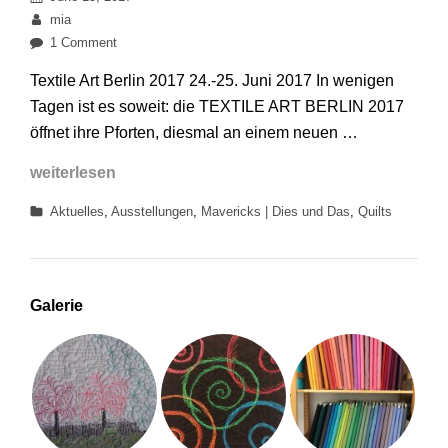
on
By
mia
on
1 Comment
Textile
Textile Art Berlin 2017 24.-25. Juni 2017 In wenigen
Art
Tagen ist es soweit: die TEXTILE ART BERLIN 2017
Berlin
öffnet ihre Pforten, diesmal an einem neuen …
2017
Textile
weiterlesen
Art
Categories
Aktuelles
,
Ausstellungen
,
Mavericks | Dies und Das
,
Quilts
Berlin
2017
Galerie