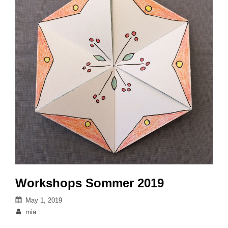
Workshops Sommer 2019
Posted
May 1, 2019
on
By
mia