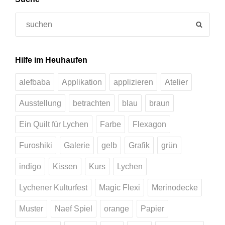
Search
SEAR
for:
Hilfe im Heuhaufen
alefbaba
Applikation
applizieren
Atelier
Ausstellung
betrachten
blau
braun
Ein Quilt für Lychen
Farbe
Flexagon
Furoshiki
Galerie
gelb
Grafik
grün
indigo
Kissen
Kurs
Lychen
Lychener Kulturfest
Magic Flexi
Merinodecke
Muster
Naef Spiel
orange
Papier