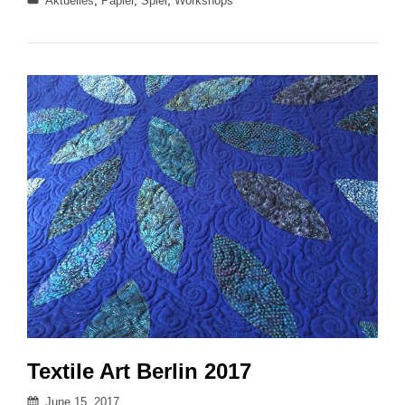
Aktuelles
,
Papier
,
Spiel
,
Workshops
2018
Textile Art Berlin 2017
Posted
June 15, 2017