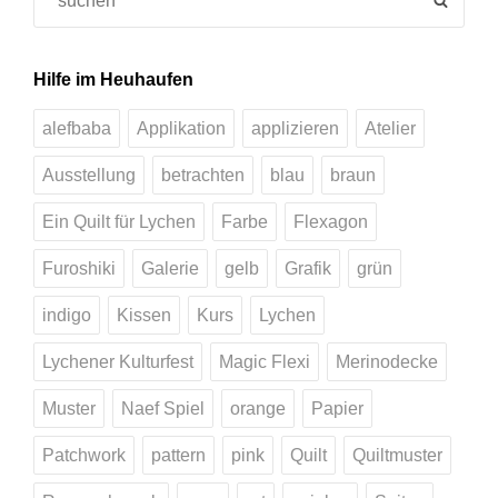
for:
Hilfe im Heuhaufen
alefbaba
Applikation
applizieren
Atelier
Ausstellung
betrachten
blau
braun
Ein Quilt für Lychen
Farbe
Flexagon
Furoshiki
Galerie
gelb
Grafik
grün
indigo
Kissen
Kurs
Lychen
Lychener Kulturfest
Magic Flexi
Merinodecke
Muster
Naef Spiel
orange
Papier
Patchwork
pattern
pink
Quilt
Quiltmuster