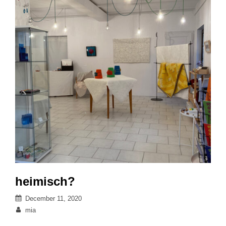
heimisch?
Posted
December 11, 2020
on
By
mia