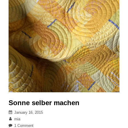
Sonne selber machen
Posted
January 16, 2015
on
By
mia
on
1 Comment