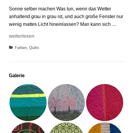
Sonne
Sonne selber machen Was tun, wenn das Wetter
selber
anhaltend grau in grau ist, und auch große Fenster nur
machen
wenig mattes Licht hineinlassen? Man kann sich …
Sonne
weiterlesen
selber
Categories
Farben
,
Quilts
machen
Galerie