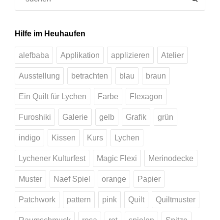
for:
Hilfe im Heuhaufen
alefbaba
Applikation
applizieren
Atelier
Ausstellung
betrachten
blau
braun
Ein Quilt für Lychen
Farbe
Flexagon
Furoshiki
Galerie
gelb
Grafik
grün
indigo
Kissen
Kurs
Lychen
Lychener Kulturfest
Magic Flexi
Merinodecke
Muster
Naef Spiel
orange
Papier
Patchwork
pattern
pink
Quilt
Quiltmuster