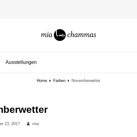
miachammas
exploring pattern
Ausstellungen
Home
Farben
Novemberwetter
berwetter
By
r 23, 2017
mia