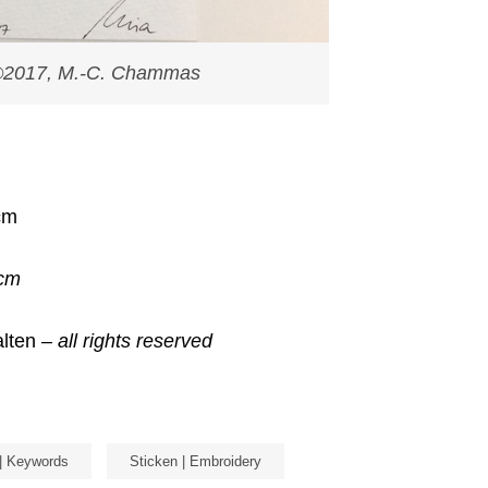
 ©2017, M.-C. Chammas
cm
0cm
alten –
all rights reserved
| Keywords
Sticken | Embroidery