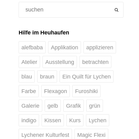
Search
SEARCH
for:
Hilfe im Heuhaufen
alefbaba
Applikation
applizieren
Atelier
Ausstellung
betrachten
blau
braun
Ein Quilt für Lychen
Farbe
Flexagon
Furoshiki
Galerie
gelb
Grafik
grün
indigo
Kissen
Kurs
Lychen
Lychener Kulturfest
Magic Flexi