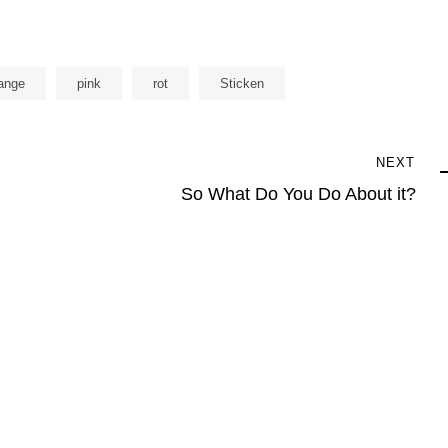
ange
pink
rot
Sticken
Next
NEXT
Post
So What Do You Do About it?