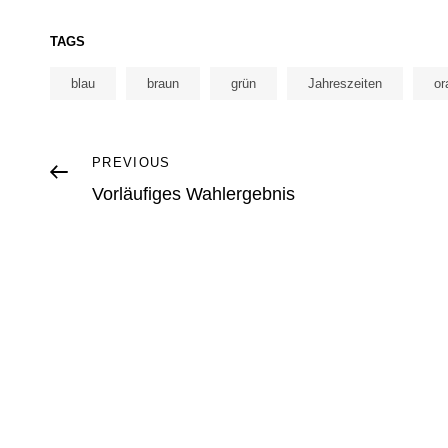
TAGS
blau
braun
grün
Jahreszeiten
or
Post
Previous
PREVIOUS
Post
Vorläufiges Wahlergebnis
navigation