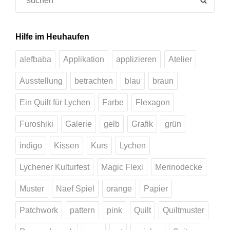
for:
Hilfe im Heuhaufen
alefbaba
Applikation
applizieren
Atelier
Ausstellung
betrachten
blau
braun
Ein Quilt für Lychen
Farbe
Flexagon
Furoshiki
Galerie
gelb
Grafik
grün
indigo
Kissen
Kurs
Lychen
Lychener Kulturfest
Magic Flexi
Merinodecke
Muster
Naef Spiel
orange
Papier
Patchwork
pattern
pink
Quilt
Quiltmuster