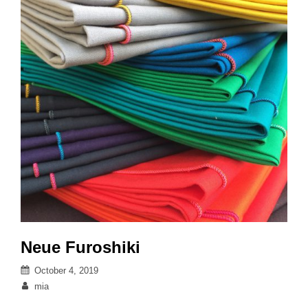
Neue Furoshiki
Posted
October 4, 2019
on
By
mia