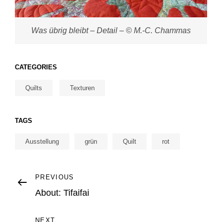
Was übrig bleibt – Detail – © M.-C. Chammas
CATEGORIES
Quilts
Texturen
TAGS
Ausstellung
grün
Quilt
rot
Post
Previous
PREVIOUS
Post
About: Tifaifai
navigation
Next
NEXT