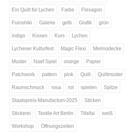
Ein Quilt für Lychen
Farbe
Flexagon
Furoshiki
Galerie
gelb
Grafik
grün
indigo
Kissen
Kurs
Lychen
Lychener Kulturfest
Magic Flexi
Merinodecke
Muster
Naef Spiel
orange
Papier
Patchwork
pattern
pink
Quilt
Quiltmuster
Raumschmuck
rosa
rot
spielen
Spitze
Staatspreis-Manufactum-2025
Sticken
Stickerei
Textile Art Berlin
Tifaifai
weiß
Workshop
Öffnungszeiten