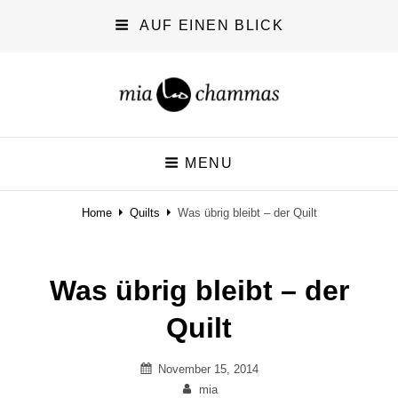
AUF EINEN BLICK
miachammas
MENU
exploring pattern
Home
Quilts
Was übrig bleibt – der Quilt
Was übrig bleibt – der
Quilt
Posted
November 15, 2014
on
By
mia