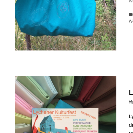
w
W
L
L
d