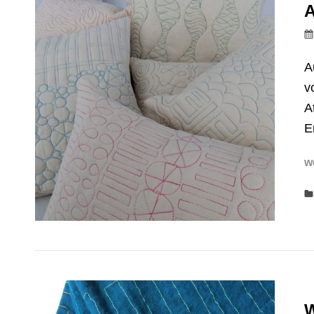
A
A
v
A
E
w
W