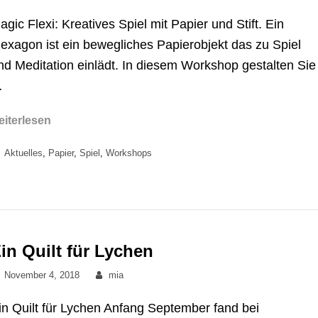
on
agic Flexi: Kreatives Spiel mit Papier und Stift. Ein
lexagon ist ein bewegliches Papierobjekt das zu Spiel
nd Meditation einlädt. In diesem Workshop gestalten Sie
…
Workshops
eiterlesen
Sommer
Categories
Aktuelles
,
Papier
,
Spiel
,
Workshops
2019
in Quilt für Lychen
Posted
By
November 4, 2018
mia
on
in Quilt für Lychen Anfang September fand bei