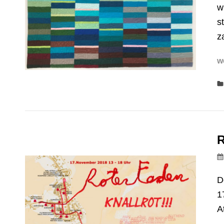
w
s
z
w
R
D
1
A