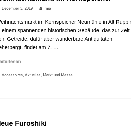
Posted
By
December 3, 2019
mia
on
eihnachtsmarkt im Kornspeicher Neumühle in Alt Ruppi
n einem spannenden historischen Gebäude, das zur Zeit
ein Getreide, dafür aber wunderbare Antiquitäten
eherbergt, findet am 7. …
Weihnachtsmarkt
eiterlesen
im
Categories
Accessoires
,
Aktuelles
,
Markt und Messe
Kornspeicher
eue Furoshiki