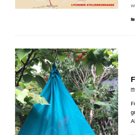
w
F
F
g
A