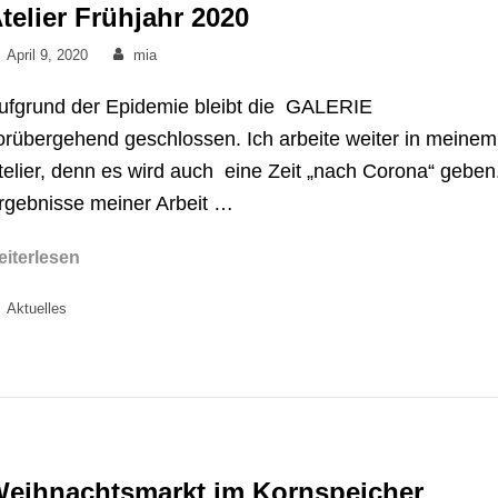
telier Frühjahr 2020
Posted
By
April 9, 2020
mia
on
ufgrund der Epidemie bleibt die GALERIE
orübergehend geschlossen. Ich arbeite weiter in meinem
telier, denn es wird auch eine Zeit „nach Corona“ geben
rgebnisse meiner Arbeit …
Atelier
eiterlesen
Frühjahr
Categories
Aktuelles
2020
eihnachtsmarkt im Kornspeicher