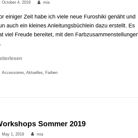
Posted
By
October 4, 2019
mia
on
or einiger Zeit habe ich viele neue Furoshiki genäht und
un auch ein kleines Anleitungsbüchlein dazu erstellt. Es
at viel Freude bereitet, mit den Farbzusammenstellunge
…
Neue
eiterlesen
Furoshiki
Categories
Accessoires
,
Aktuelles
,
Farben
Workshops Sommer 2019
Posted
By
May 1, 2019
mia