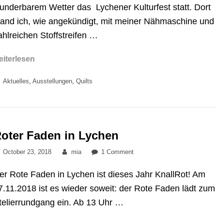
underbarem Wetter das Lychener Kulturfest statt. Dort
tand ich, wie angekündigt, mit meiner Nähmaschine und
ahlreichen Stoffstreifen …
Ein
eiterlesen
Quilt
Categories
Aktuelles
,
Ausstellungen
,
Quilts
für
Lychen
oter Faden in Lychen
Posted
By
on
October 23, 2018
mia
1 Comment
on
Roter
er Rote Faden in Lychen ist dieses Jahr KnallRot! Am
Faden
in
7.11.2018 ist es wieder soweit: der Rote Faden lädt zum
Lychen
telierrundgang ein. Ab 13 Uhr …