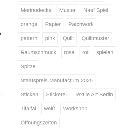
Merinodecke
Muster
Naef Spiel
orange
Papier
Patchwork
n
pattern
pink
Quilt
Quiltmuster
Raumschmuck
rosa
rot
spielen
Spitze
Staatspreis-Manufactum-2025
Sticken
Stickerei
Textile Art Berlin
Tifaifai
weiß
Workshop
Öffnungszeiten