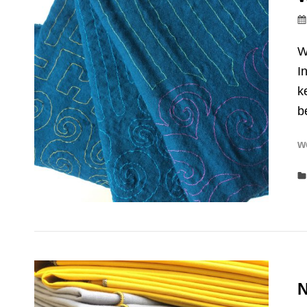
W
I
k
b
w
N