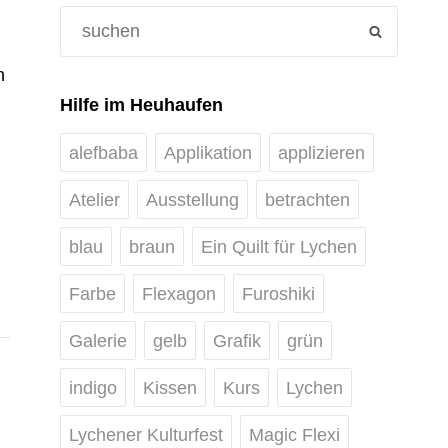
Search
SEARCH
for:
n
Hilfe im Heuhaufen
alefbaba
Applikation
applizieren
Atelier
Ausstellung
betrachten
blau
braun
Ein Quilt für Lychen
Farbe
Flexagon
Furoshiki
Galerie
gelb
Grafik
grün
indigo
Kissen
Kurs
Lychen
Lychener Kulturfest
Magic Flexi