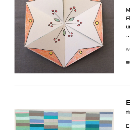
M
F
u
w
E
E