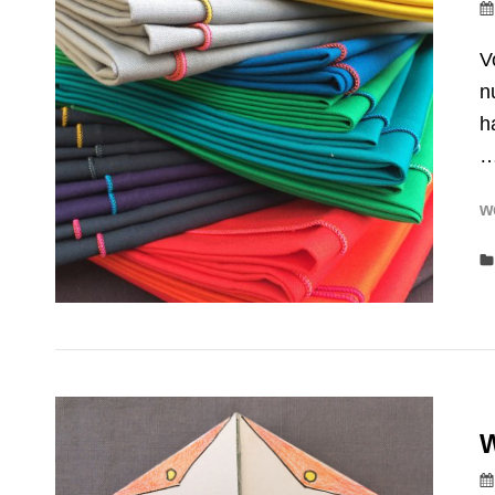
V
n
h
w