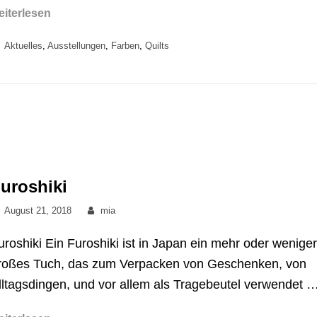
Roter
eiterlesen
Faden
Categories
Aktuelles
,
Ausstellungen
,
Farben
,
Quilts
in
Lychen
uroshiki
Posted
By
August 21, 2018
mia
on
uroshiki Ein Furoshiki ist in Japan ein mehr oder wenige
roßes Tuch, das zum Verpacken von Geschenken, von
lltagsdingen, und vor allem als Tragebeutel verwendet 