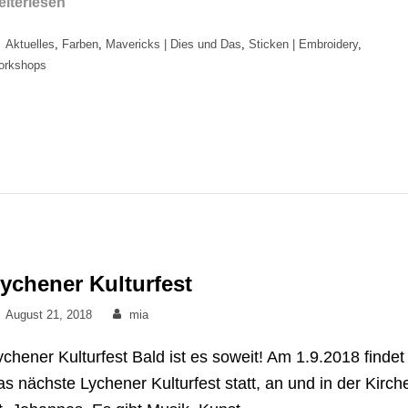
Furoshiki
eiterlesen
Categories
Aktuelles
,
Farben
,
Mavericks | Dies und Das
,
Sticken | Embroidery
,
orkshops
ychener Kulturfest
Posted
By
August 21, 2018
mia
on
ychener Kulturfest Bald ist es soweit! Am 1.9.2018 findet
as nächste Lychener Kulturfest statt, an und in der Kirch